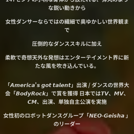
な鋭い動きから
女性ダンサーならではの繊細で奥ゆかしい世界観ま
で
圧倒的なダンススキルに加え
柔軟で奇想天外な発想はエンターテイメント界に新
たな風を吹き込んでいる。
「𝘼𝙢𝙚𝙧𝙞𝙘𝙖'𝙨 𝙜𝙤𝙩 𝙩𝙖𝙡𝙚𝙣𝙩」出演 / ダンスの世界大
会「𝘽𝙤𝙙𝙮𝙍𝙤𝙘𝙠」で賞を獲得 日本では𝙏𝙑、𝙈𝙑、
𝘾𝙈、出演、単独自主公演を実施
女性初のロボットダンスグループ「𝙉𝙀𝙊-𝙂𝙚𝙞𝙨𝙝𝙖 」
のリーダー