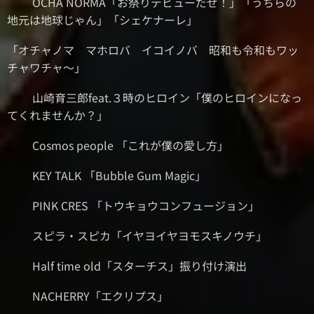
⚫︎OCHA NORMA「お祭りデビューだぜ！」「うちらの
地元は地球じゃん」「シェケナーレ」
「オチャノマ マホロバ イコイノバ 昭和も令和もワッ
チャワチャ〜」
⚫︎山崎育三郎feat.３時のヒロイン「僕のヒロインになっ
てくれませんか？」
⚫︎Cosmos people 「これが僕の愛し方」
⚫︎KEY TALK 「Bubble Gum Magic」
⚫︎PINK CRES 「トウキョウコンフュージョン」
⚫︎スピラ・スピカ「イヤヨイヤヨモスキノウチ」
⚫︎Half time old「スターチス」振り付け演出
⚫NACHERRY「エクリプス」