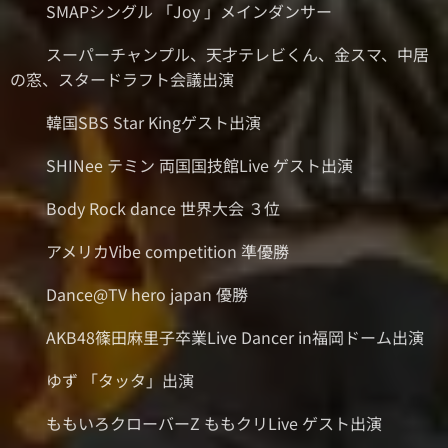
⚫︎SMAPシングル 「Joy 」メインダンサー
⚫︎スーパーチャンプル、天才テレビくん、金スマ、中居
の窓、スタードラフト会議出演
⚫︎韓国SBS Star Kingゲスト出演
⚫︎SHINee テミン 両国国技館Live ゲスト出演
⚫︎Body Rock dance 世界大会 ３位
⚫︎アメリカVibe competition 準優勝
⚫︎Dance@TV hero japan 優勝
⚫︎AKB48篠田麻里子卒業Live Dancer in福岡ドーム出演
⚫︎ゆず 「タッタ」出演
⚫︎ももいろクローバーZ ももクリLive ゲスト出演