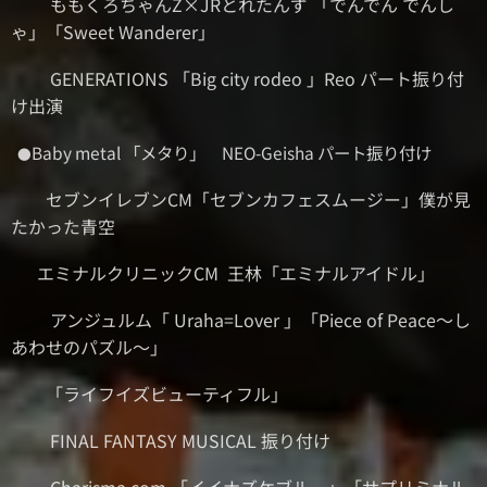
⚫︎ももくろちゃんZ×JRとれたんず 「でんでん でんし
ゃ」「Sweet Wanderer」
⚫︎GENERATIONS 「Big city rodeo 」Reo パート振り付
け出演
Baby metal 「メタり」 NEO-Geisha パート振り付け
●
セブンイレブンCM「セブンカフェスムージー」僕が見
⚫
たかった青空
⚫エミナルクリニックCM 王林「エミナルアイドル」
⚫︎アンジュルム「 Uraha=Lover 」「Piece of Peace〜し
あわせのパズル〜」
「ライフイズビューティフル」
⚫FINAL FANTASY MUSICAL 振り付け