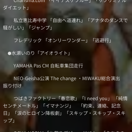
⚫︎Charisma.com 「イイナズケブルー」「サプリミナル
ダイエット」
⚫︎私立恵比寿中学 「自由へ道連れ」「アナタのダンスで
騒がしい」「ジャンプ」
⚫︎フレデリック 「オンリーワンダー」「逃避行」
水瀬いのり「アイオライト」
●
⚫︎YAMAHA Pas CM 自転車集団走行
⚫︎NEO-Geisha公演 The change ・MIWAKU総合演出
振り付け
⚫︎つばきファクトリー「春恋歌」「I need you」 「純情
センチメートル」「イマナンジ」 「約束、連絡、記念
日」「涙のヒロイン降板劇」「スキップ・スキップ・スキ
ップ」