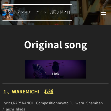
ダンスアーティスト/振り付け師
Original song
Link
１、WAREMICHI 我道
Lyrics,RAP/ NANOI Composition/Ayato Fujiwara Shamisen
/Taichi Hikida